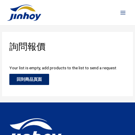
詢問報價
Your list is empty, add products to the list to send a request
回到商品頁面